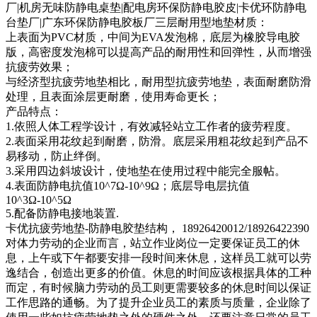
厂|机房无味防静电桌垫|配电房环保防静电胶皮|卡优环防静电
台垫厂|广东环保防静电胶板厂三层耐用型地垫材质：
上表面为PVC材质，中间为EVA发泡棉，底层为橡胶导电胶
版，高密度发泡棉可以提高产品的耐用性和回弹性，从而增强
抗疲劳效果；
与经济型抗疲劳地垫相比，耐用型抗疲劳地垫，表面耐磨防滑
处理，且表面涂层更耐磨，使用寿命更长；
产品特点：
1.依照人体工程学设计，有效减轻站立工作者的疲劳程度。
2.表面采用花纹起到耐磨，防滑。底层采用粗花纹起到产品不
易移动，防止绊倒。
3.采用四边斜坡设计，使地垫在使用过程中能完全服帖。
4.表面防静电抗值10^7Ω-10^9Ω；底层导电层抗值
10^3Ω-10^5Ω
5.配备防静电接地装置.
卡优抗疲劳地垫-防静电胶垫结构， 18926420012/18926422390
对体力劳动的企业而言，站立作业岗位一定要保证员工的休
息，上午或下午都要安排一段时间来休息，这样员工就可以劳
逸结合，创造出更多的价值。休息的时间应该根据具体的工种
而定，有时候脑力劳动的员工则更需要较多的休息时间以保证
工作思路的通畅。为了提升企业员工的素质与质量，企业除了