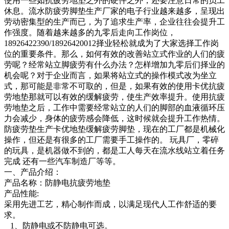
使用一些如抗疲劳地垫之外的硬件之外，还要注意日常的员工
休息。流水防疲劳脚垫生产厂家的电子行业越来越多，呈现出
劳动密集型的生产而已，为了追求生产率，企业往往会提升工
作强度。随着越来越多的九零后走向工作岗位，
18926422390/18926420012择业轻松就成为了大家选择工作岗
位的重要条件。那么，如何有效的改善站立式作业的人们的疲
劳呢？经常站立脚疲劳有什么办法？怎样增加九零后们择业的
机会呢？对于企业而言，如果将站立式的操作模式改为坐立
式，那可能是非常不可取的，但是，如果有效的使用卡优抗疲
劳地垫那就可以有效的缓解疲劳，使生产效率提升。使用抗疲
劳地垫之后，工作中需要经常站立的人们的脚部的血液循环压
力会减少，身体的疲劳感会降低，这时候就会提升工作热情。
防疲劳垫生产卡优地垫缓解疲劳脚垫，现在的工厂都是机械化
操作，但还是有很多的工厂需要手工操作的。 玩具厂，零碎
的玩具，是机器做不到的，都是工人每天在流水线站立着任务
完成 还有一些汽车制造厂等等。
一、产品介绍：
产品名称：防静电抗疲劳地垫
产品性能:
采用先进工艺，精心制作而成，以满足现代人工作舒适的要
求。
1、防静电或不防静电可选。