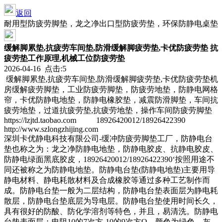
返回
耐用型防疲劳脚垫，龙之净出口型防疲劳垫，环保防静电桌垫
缓解脚累垫,抗疲劳车间垫,防滑缓解脚疲劳垫,卡优防疲劳垫 抗
疲劳垫工作原理,机械工位防疲劳垫
2026-04-16 点击:5
缓解脚累垫,抗疲劳车间垫,防滑缓解脚疲劳垫,卡优防疲劳垫机
房缓解疲劳脚垫，工业防疲劳脚垫，防疲劳地垫，防静电网格
帘，卡优防静电地垫，防静电橡胶垫，减震防滑脚垫，车间抗
疲劳地垫，过道抗疲劳垫,抗疲劳地垫，操作车间防疲劳脚垫
https://lzjtd.taobao.com 18926420012/18926422390
http://www.szlongzhijing.com
深圳卡优静电科技有限公司-缓冲防疲劳脚垫工厂，防静电台
垫也称之为：龙之净防静电地垫，防静电胶皮、抗静电胶皮、
防静电绿面黑底胶皮，18926420012/18926422390‘按照用途不
同还被称之为防静电地垫。防静电台垫(防静电地垫)主要用导
静电材料、静电耗散材料及合成橡胶等通过多种工艺制作而
成。防静电台垫一般为二层结构，防静电台垫表面层为静电耗
散层，防静电台垫底层为导电层。防静电台垫使用时间长久，
具有很好的防酸、防化学溶剂等特色，并且，易清洗。防静电
台垫表面层：电阻10的7次方-10的9次方Ω，颜色为绿色、灰