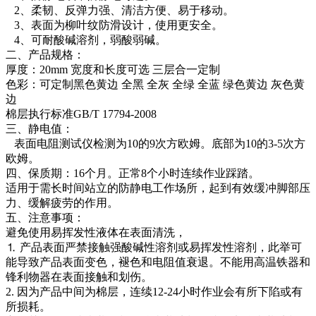
2、柔韧、反弹力强、清洁方便、易于移动。
3、表面为柳叶纹防滑设计，使用更安全。
4、可耐酸碱溶剂，弱酸弱碱。
二、产品规格：
厚度：20mm 宽度和长度可选 三层合一定制
色彩：可定制黑色黄边 全黑 全灰 全绿 全蓝 绿色黄边 灰色黄
边
棉层执行标准GB/T 17794-2008
三、静电值：
表面电阻测试仪检测为10的9次方欧姆。底部为10的3-5次方
欧姆。
四、保质期：16个月。正常8个小时连续作业踩踏。
适用于需长时间站立的防静电工作场所，起到有效缓冲脚部压
力、缓解疲劳的作用。
五、注意事项：
避免使用易挥发性液体在表面清洗，
⒈ 产品表面严禁接触强酸碱性溶剂或易挥发性溶剂，此举可
能导致产品表面变色，褪色和电阻值衰退。不能用高温铁器和
锋利物器在表面接触和划伤。
2. 因为产品中间为棉层，连续12-24小时作业会有所下陷或有
所损耗。