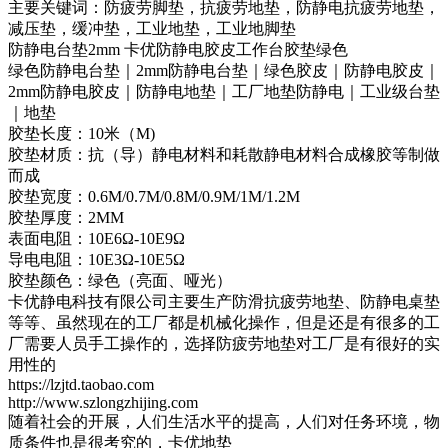
主要关键词：防疲劳脚垫，抗疲劳地垫，防静电抗疲劳地垫，
减压垫，缓冲垫，工业地垫，工业地脚垫
防静电台垫2mm 卡优防静电胶皮工作台胶垫绿色
绿色防静电台垫｜2mm防静电台垫｜绿色胶皮｜防静电胶皮｜
2mm防静电胶皮｜防静电地垫｜工厂地垫防静电｜工业级台垫
｜地垫
胶垫长度：10米（M)
胶垫材质：抗（导）静电材料和耗散静电材料合成橡胶等制做
而成
胶垫宽度：0.6M/0.7M/0.8M/0.9M/1M/1.2M
胶垫厚度：2MM
表面电阻：10E6Ω-10E9Ω
导电电阻：10E3Ω-10E5Ω
胶垫颜色：绿色（亮面、哑光）
卡优静电科技有限公司主要生产防滑抗疲劳地垫、防静电桌垫
等等、虽然现在的工厂都是机械化操作，但是还是有很多的工
厂需要人员手工操作的，选择防疲劳地垫对工厂是有很好的实
用性的
https://lzjtd.taobao.com
http://www.szlongzhijing.com
随着社会的开展，人们生活水平的提高，人们对任务环境，物
质条件也是很考究的，卡优地垫