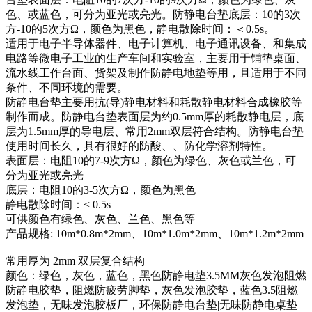
色、或蓝色，可分为亚光或亮光。防静电台垫底层：10的3次
方-10的5次方Ω，颜色为黑色，静电散除时间：＜0.5s。
适用于电子半导体器件、电子计算机、电子通讯设备、和集成
电路等微电子工业的生产车间和实验室，主要用于铺垫桌面、
流水线工作台面、货架及制作防静电地垫等用，且适用于不同
条件、不同环境的需要。
防静电台垫主要用抗(导)静电材料和耗散静电材料合成橡胶等
制作而成。防静电台垫表面层为约0.5mm厚的耗散静电层，底
层为1.5mm厚的导电层、常用2mm双层符合结构。防静电台垫
使用时间长久，具有很好的防酸、、防化学溶剂特性。
表面层：电阻10的7-9次方Ω，颜色为绿色、灰色或兰色，可
分为亚光或亮光
底层：电阻10的3-5次方Ω，颜色为黑色
静电散除时间：< 0.5s
可供颜色有绿色、灰色、兰色、黑色等
产品规格: 10m*0.8m*2mm、10m*1.0m*2mm、10m*1.2m*2mm
常用厚为 2mm 双层复合结构
颜色：绿色，灰色，蓝色，黑色防静电垫3.5MM灰色发泡阻燃
防静电胶垫，阻燃防疲劳脚垫，灰色发泡胶垫，蓝色3.5阻燃
发泡垫，无味发泡胶板厂，环保防静电台垫|无味防静电桌垫